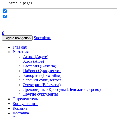
Search in pages
0
Succulents
Toggle navigation
Главная
Растения
Агава (Agave)
Алоэ (Aloe)
Гастерия (Gasteria)
Наборы Суккулентов
Хавортия (Haworthia)
Черенки суккулентов
Эчеверии (Echeveria)
Древовидные Крассулы (Денежное дерево)
Другие суккуленты
Определитель
Консультации
Корзина
Доставка