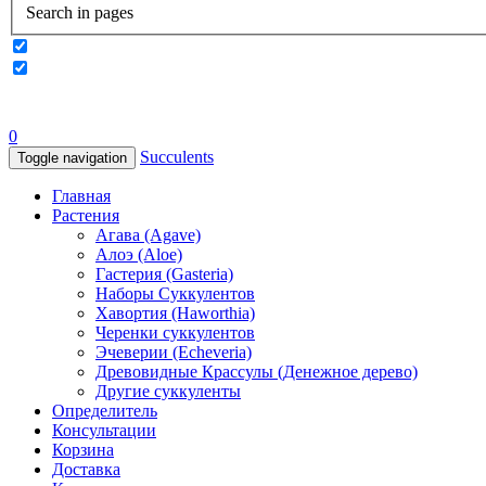
Search in pages
0
Succulents
Toggle navigation
Главная
Растения
Агава (Agave)
Алоэ (Aloe)
Гастерия (Gasteria)
Наборы Суккулентов
Хавортия (Haworthia)
Черенки суккулентов
Эчеверии (Echeveria)
Древовидные Крассулы (Денежное дерево)
Другие суккуленты
Определитель
Консультации
Корзина
Доставка