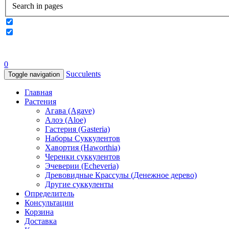
Search in pages
0
Succulents
Toggle navigation
Главная
Растения
Агава (Agave)
Алоэ (Aloe)
Гастерия (Gasteria)
Наборы Суккулентов
Хавортия (Haworthia)
Черенки суккулентов
Эчеверии (Echeveria)
Древовидные Крассулы (Денежное дерево)
Другие суккуленты
Определитель
Консультации
Корзина
Доставка